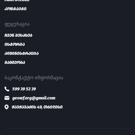
კონტაქტი
ᲤᲔᲓᲔᲠᲐᲪᲘᲐ
ჩვენ შესახებ
ისტორია
ადმინისტრაცია
გამგეობა
ᲡᲐᲙᲝᲜᲢᲐᲥᲢᲝ ᲘᲜᲤᲝᲠᲛᲐᲪᲘᲐ
599 39 52 39
geowf.org@gmail.com
ჭავჭავაძის 49, თბილისი