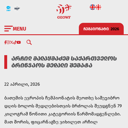
MENU
ᲩᲔᲛᲞᲘᲝᲜᲐᲢᲘ
2026
ᲐᲠᲩᲘᲚ ᲛᲐᲚᲐᲧᲛᲐᲫᲔᲛ ᲡᲐᲥᲐᲠᲗᲕᲔᲚᲝᲡ
ᲑᲠᲘᲜᲯᲐᲝᲡ ᲛᲔᲓᲐᲚᲘ ᲨᲔᲛᲐᲢᲐ
22 აპრილი, 2026
ბათუმის ევროპის ჩემპიონატის მეოთხე საშეჯიბრო
დღის ბოლოს მედლებისთვის ბრძოლას შეუდგნენ 79
კილოგრამ წონითი კატეგორიის წარმომადგენლები.
მათ შორის, ფიცარნაგზე ვიხილეთ არჩილ