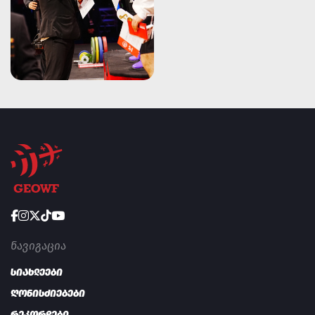
ᲜᲐᲕᲘᲒᲐᲪᲘᲐ
სიახლეები
ღონისძიებები
რეკორდები