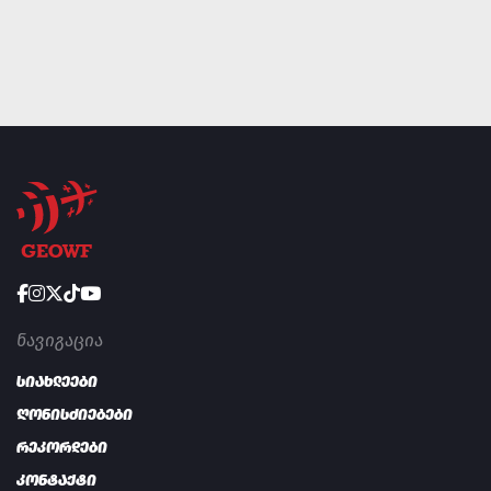
ᲜᲐᲕᲘᲒᲐᲪᲘᲐ
სიახლეები
ღონისძიებები
რეკორდები
კონტაქტი