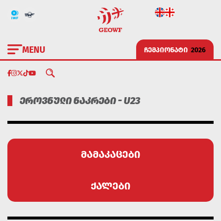
MENU
ᲩᲔᲛᲞᲘᲝᲜᲐᲢᲘ
2026
ᲔᲠᲝᲕᲜᲣᲚᲘ ᲜᲐᲙᲠᲔᲑᲘ - U23
მამაკაცები
ქალები