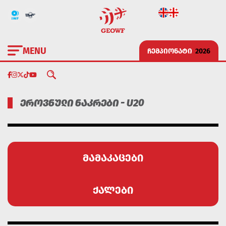
MENU
ᲩᲔᲛᲞᲘᲝᲜᲐᲢᲘ
2026
ᲔᲠᲝᲕᲜᲣᲚᲘ ᲜᲐᲙᲠᲔᲑᲘ - U20
მამაკაცები
ქალები