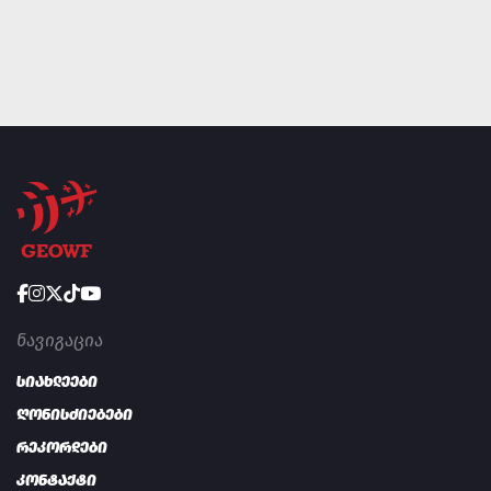
ᲜᲐᲕᲘᲒᲐᲪᲘᲐ
სიახლეები
ღონისძიებები
რეკორდები
კონტაქტი