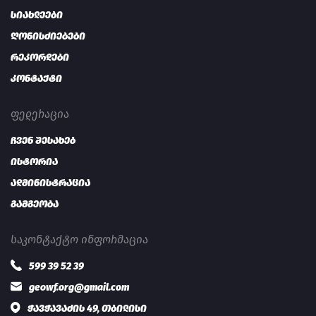
სიახლეები
ღონისძიებები
რეკორდები
კონტაქტი
ᲤᲔᲓᲔᲠᲐᲪᲘᲐ
ჩვენ შესახებ
ისტორია
ადმინისტრაცია
გამგეობა
ᲡᲐᲙᲝᲜᲢᲐᲥᲢᲝ ᲘᲜᲤᲝᲠᲛᲐᲪᲘᲐ
599 39 52 39
geowf.org@gmail.com
ჭავჭავაძის 49, თბილისი