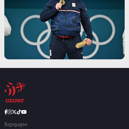
ᲜᲐᲕᲘᲒᲐᲪᲘᲐ